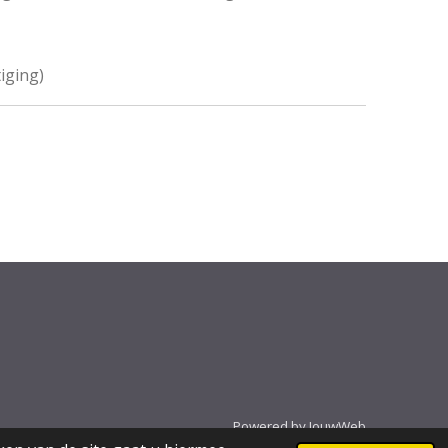
iging)
Powered by
JouwWeb