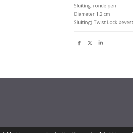
Sluiting: ronde pen
Diameter 1,2 cm
Sluiting( Twist Lock bevest
D
D
S
e
e
h
l
e
a
e
l
r
n
e