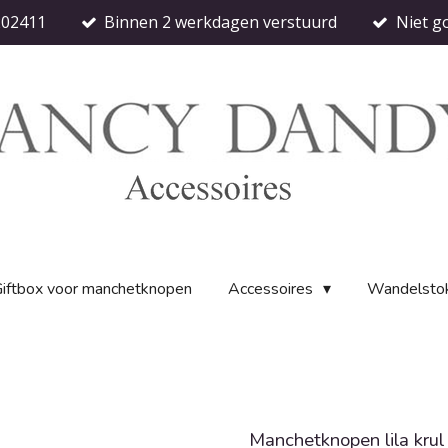
202411
Binnen 2 werkdagen verstuurd
Niet g
iftbox voor manchetknopen
Accessoires
Wandelsto
Manchetknopen lila krul