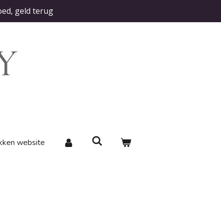
oed, geld terug
kken website