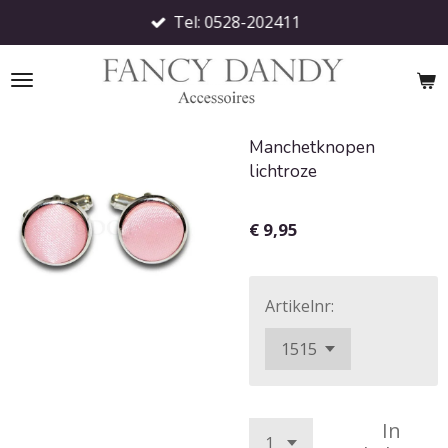
Tel: 0528-202411
Ga
direct
naar
de
hoofdinhoud
Manchetknopen
lichtroze
€ 9,95
Artikelnr:
In