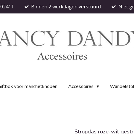
202411
Binnen 2 werkdagen verstuurd
Niet g
iftbox voor manchetknopen
Accessoires
Wandelsto
Stropdas roze-wit gest