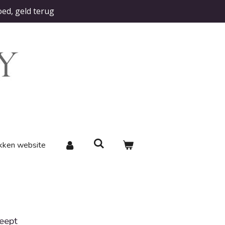
oed, geld terug
kken website
reept