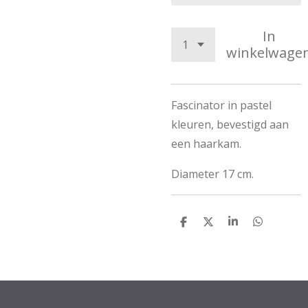
In
winkelwage
Fascinator in pastel
kleuren, bevestigd aan
een haarkam.
Diameter 17 cm.
D
D
S
D
e
e
h
e
l
e
a
l
e
l
r
e
n
e
n