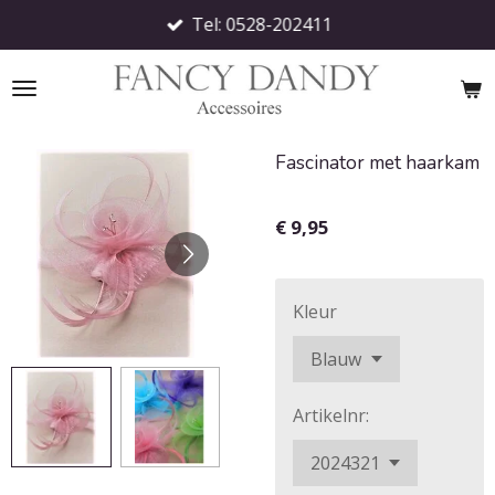
Tel: 0528-202411
Ga
direct
naar
de
hoofdinhoud
Fascinator met haarkam
€ 9,95
Kleur
Artikelnr: